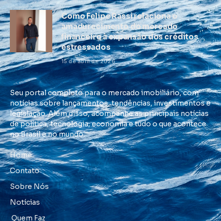
Como Felipe Rassi relaciona o
amadurecimento do mercado
financeiro à expansão dos créditos
estressados
15 de abril de 2026
Seu portal completo para o mercado imobiliário, com
notícias sobre lançamentos, tendências, investimentos e
legislação. Além disso, acompanhe as principais notícias
de política, tecnologia, economia e tudo o que acontece
no Brasil e no mundo.
Home
Contato
Sobre Nós
Notícias
Quem Faz