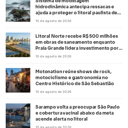
Sistema de modelagem
hidrodinâmica antecipa ressacas e
ajuda a proteger o litoral paulista de
inundações
10 de agosto de 2026
Litoral Norte recebe R$ 500 milhões
em obras de saneamento enquanto
Praia Grande lidera investimento por
habitante no país
10 de agosto de 2026
Motonation reúne shows de rock,
motociclismo e gastronomia no
Centro Histórico de São Sebastião
10 de agosto de 2026
Sarampo volta a preocupar São Paulo
e cobertura vacinal abaixo da meta
acende alerta no litoral
10 de agosto de 2026