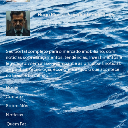
“Hugo Motta: Presidente sem Poder”
28 de agosto de 2025
Seu portal completo para o mercado imobiliário, com
notícias sobre lançamentos, tendências, investimentos e
legislação. Além disso, acompanhe as principais notícias
de política, tecnologia, economia e tudo o que acontece
no Brasil e no mundo.
Home
Contato
Sobre Nós
Notícias
Quem Faz