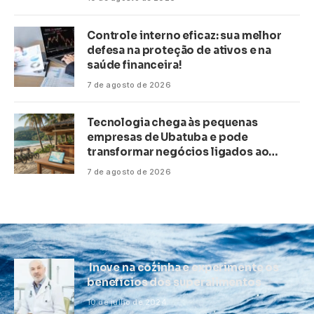
Controle interno eficaz: sua melhor
defesa na proteção de ativos e na
saúde financeira!
7 de agosto de 2026
Tecnologia chega às pequenas
empresas de Ubatuba e pode
transformar negócios ligados ao
turismo no litoral
7 de agosto de 2026
Inove na cozinha e experimente os
benefícios dos superalimentos
10 de julho de 2024