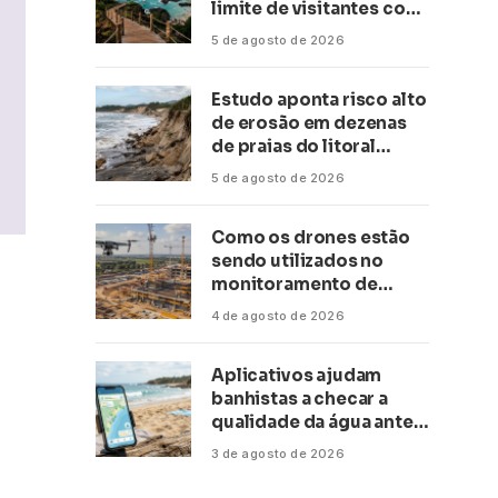
limite de visitantes com
a Anac
5 de agosto de 2026
Estudo aponta risco alto
de erosão em dezenas
de praias do litoral
paulista
5 de agosto de 2026
Como os drones estão
sendo utilizados no
monitoramento de
obras de grande porte?
4 de agosto de 2026
Confira neste artigo
Aplicativos ajudam
banhistas a checar a
qualidade da água antes
de ir à praia
3 de agosto de 2026