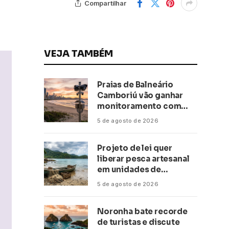
Compartilhar
VEJA TAMBÉM
Praias de Balneário
Camboriú vão ganhar
monitoramento com
inteligência artificial
5 de agosto de 2026
Projeto de lei quer
liberar pesca artesanal
em unidades de
conservação
5 de agosto de 2026
Noronha bate recorde
de turistas e discute