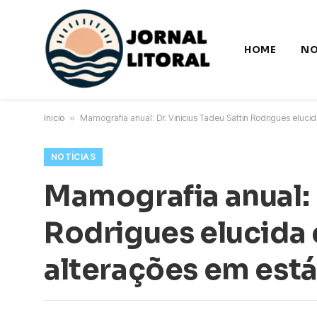
HOME
NO
Início
»
Mamografia anual: Dr. Vinicius Tadeu Sattin Rodrigues eluci
NOTÍCIAS
Mamografia anual: D
Rodrigues elucida
alterações em estág