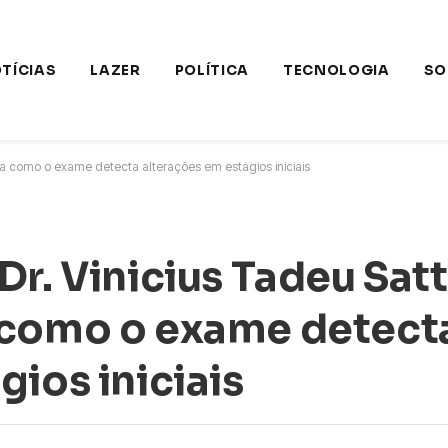
TÍCIAS
LAZER
POLÍTICA
TECNOLOGIA
SO
da como o exame detecta alterações em estágios iniciais
r. Vinicius Tadeu Satt
 como o exame detect
ios iniciais