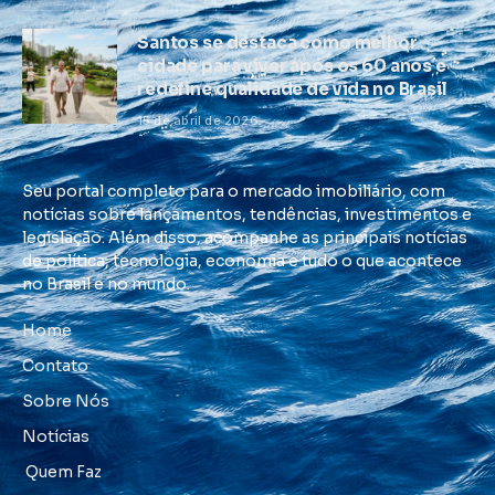
Santos se destaca como melhor
cidade para viver após os 60 anos e
redefine qualidade de vida no Brasil
15 de abril de 2026
Seu portal completo para o mercado imobiliário, com
notícias sobre lançamentos, tendências, investimentos e
legislação. Além disso, acompanhe as principais notícias
de política, tecnologia, economia e tudo o que acontece
no Brasil e no mundo.
Home
Contato
Sobre Nós
Notícias
Quem Faz