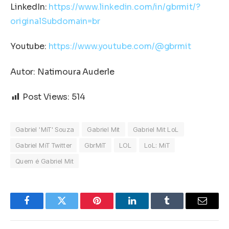
LinkedIn:
https://www.linkedin.com/in/gbrmit/?
originalSubdomain=br
Youtube:
https://www.youtube.com/@gbrmit
Autor: Natimoura Auderle
Post Views:
514
Gabriel 'MiT' Souza
Gabriel Mit
Gabriel Mit LoL
Gabriel MiT Twitter
GbrMiT
LOL
LoL: MiT
Quem é Gabriel Mit
Facebook
Twitter
Pinterest
LinkedIn
Tumblr
Email