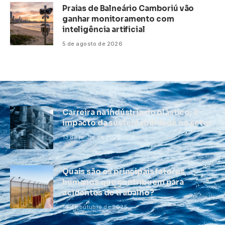
Praias de Balneário Camboriú vão
ganhar monitoramento com
inteligência artificial
5 de agosto de 2026
Carreira na indústria do plástico: o
impacto da sustentabilidade no setor
13 de junho de 2025
Quais são os principais fatores
humanos que contribuem para
acidentes de trabalho?
16 de outubro de 2025