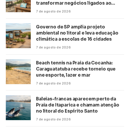
transformar negócios ligados ao
turismo no litoral
7 de agosto de 2026
Governo de SP amplia projeto
ambiental no litoral e leva educação
climática a escolas de 16 cidades
7 de agosto de 2026
Beach tennis na Praia da Cocanha:
Caraguatatuba recebe torneio que
une esporte, lazer e mar
7 de agosto de 2026
Baleias-francas aparecem perto da
Praia de Itaparica e chamam atenção
no litoral do Espírito Santo
7 de agosto de 2026