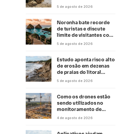
conservação
5 de agosto de 2026
Noronha bate recorde
de turistas e discute
limite de visitantes com
a Anac
5 de agosto de 2026
Estudo aponta risco alto
de erosão em dezenas
de praias do litoral
paulista
5 de agosto de 2026
Como os drones estão
sendo utilizados no
monitoramento de
obras de grande porte?
4 de agosto de 2026
Confira neste artigo
Aplicativos ajudam