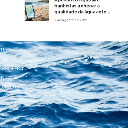
banhistas a checar a
qualidade da água antes
de ir à praia
3 de agosto de 2026
Home
Contato
Sobre Nós
Notícias
Quem Faz