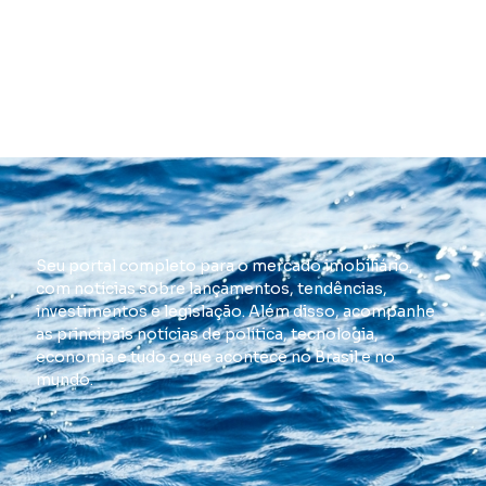
Seu portal completo para o mercado imobiliário,
com notícias sobre lançamentos, tendências,
investimentos e legislação. Além disso, acompanhe
as principais notícias de política, tecnologia,
economia e tudo o que acontece no Brasil e no
mundo.