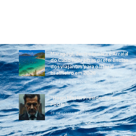
Maragogi, Jericoacoara e Arraial
do Cabo lideram as preferências
dos viajantes para o litoral
brasileiro em 2026
25 de junho de 2026
“Hugo Motta: Presidente sem
Poder”
28 de agosto de 2025