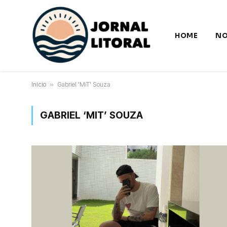
HOME
NO
Início
»
Gabriel 'MiT' Souza
GABRIEL ‘MIT’ SOUZA