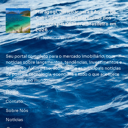
Maragogi, Jericoacoara e Arraial do
Cabo lideram as preferências dos
viajantes para o litoral brasileiro em
2026
25 de junho de 2026
Seu portal completo para o mercado imobiliário, com
notícias sobre lançamentos, tendências, investimentos e
legislação. Além disso, acompanhe as principais notícias
de política, tecnologia, economia e tudo o que acontece
no Brasil e no mundo.
Home
Contato
Sobre Nós
Notícias