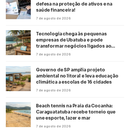
defesa na proteção de ativos e na
saúde financeira!
7 de agosto de 2026
Tecnologia chega às pequenas
empresas de Ubatuba e pode
transformar negócios ligados ao
turismo no litoral
7 de agosto de 2026
Governo de SP amplia projeto
ambiental no litoral e leva educação
climática a escolas de 16 cidades
7 de agosto de 2026
Beach tennis na Praia da Cocanha:
Caraguatatuba recebe torneio que
une esporte, lazer e mar
7 de agosto de 2026