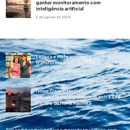
ganhar monitoramento com
inteligência artificial
5 de agosto de 2026
Leitura e meio ambiente: experiências
transformadoras na infância
24 de junho de 2025
Novo Trem Intercidades Promete
Revolucionar a Mobilidade entre São
Paulo e o Litoral Paulista
21 de março de 2025