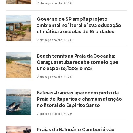
turismo no litoral
7 de agosto de 2026
Governo de SP amplia projeto
ambiental no litoral e leva educação
climática a escolas de 16 cidades
7 de agosto de 2026
Beach tennis na Praia da Cocanha:
Caraguatatuba recebe torneio que
une esporte, lazer e mar
7 de agosto de 2026
Baleias-francas aparecem perto da
Praia de Itaparica e chamam atenção
no litoral do Espírito Santo
7 de agosto de 2026
Praias de Balneário Camboriú vão