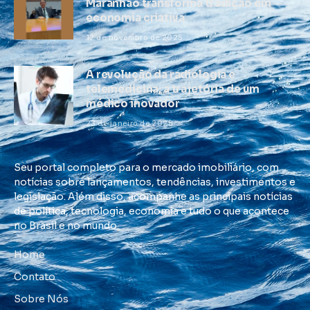
Maranhão transforma tradição em
economia criativa
12 de novembro de 2025
A revolução da radiologia e
telemedicina: a trajetória de um
médico inovador
23 de janeiro de 2025
Seu portal completo para o mercado imobiliário, com
notícias sobre lançamentos, tendências, investimentos e
legislação. Além disso, acompanhe as principais notícias
de política, tecnologia, economia e tudo o que acontece
no Brasil e no mundo.
Home
Contato
Sobre Nós