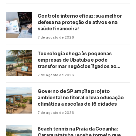
Controle interno eficaz: sua melhor
defesa na proteção de ativos e na
saúde financeira!
7 de agosto de 2026
Tecnologia chega às pequenas
empresas de Ubatuba e pode
transformar negócios ligados ao
turismo no litoral
7 de agosto de 2026
Governo de SP amplia projeto
ambiental no litoral e leva educação
climática a escolas de 16 cidades
7 de agosto de 2026
Beach tennis na Praia da Cocanha:
Caraguatatuba recebe torneio que