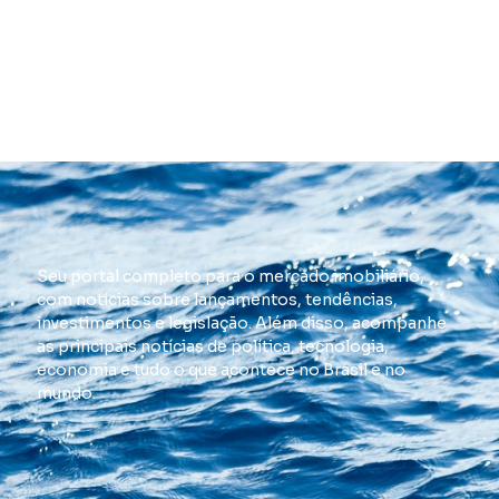
Seu portal completo para o mercado imobiliário,
com notícias sobre lançamentos, tendências,
investimentos e legislação. Além disso, acompanhe
as principais notícias de política, tecnologia,
economia e tudo o que acontece no Brasil e no
mundo.