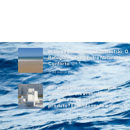
Praia da Baleia em São Sebastião: O
Refúgio Perfeito Entre Natureza e
Conforto
11 de março de 2026
Cura dos blocos de concreto:
Como impacta a resistência,
durabilidade e desempenho do
produto? Entenda neste artigo
3 de março de 2026