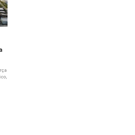
a
rça
ico,