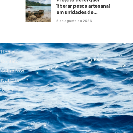
liberar pesca artesanal
em unidades de
conservação
5 de agosto de 2026
Home
Contato
Sobre Nós
Notícias
Quem Faz