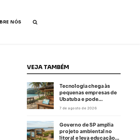
BRE NÓS
VEJA TAMBÉM
Tecnologia chega às
pequenas empresas de
Ubatuba e pode
transformar negócios
7 de agosto de 2026
ligados ao turismo no
litoral
Governo de SP amplia
projeto ambiental no
litoral e leva educação