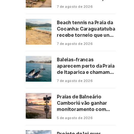
climática a escolas de 16
7 de agosto de 2026
cidades
Beach tennis na Praia da
Cocanha: Caraguatatuba
recebe torneio que une
esporte, lazer e mar
7 de agosto de 2026
Baleias-francas
aparecem perto da Praia
de Itaparica e chamam
atenção no litoral do
7 de agosto de 2026
Espírito Santo
Praias de Balneário
Camboriú vão ganhar
monitoramento com
inteligência artificial
5 de agosto de 2026
Projeto de lei quer