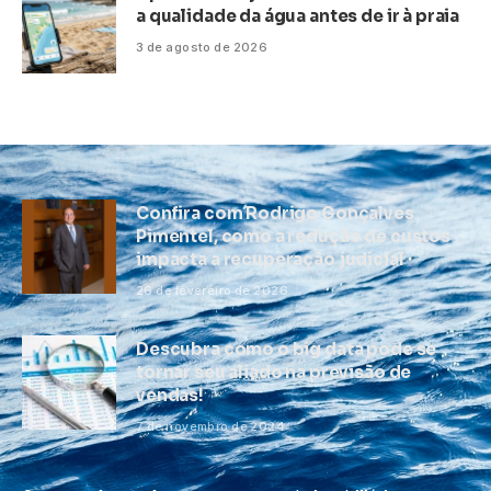
a qualidade da água antes de ir à praia
3 de agosto de 2026
Confira com Rodrigo Gonçalves
Pimentel, como a redução de custos
impacta a recuperação judicial
26 de fevereiro de 2026
Descubra como o big data pode se
tornar seu aliado na previsão de
vendas!
7 de novembro de 2024