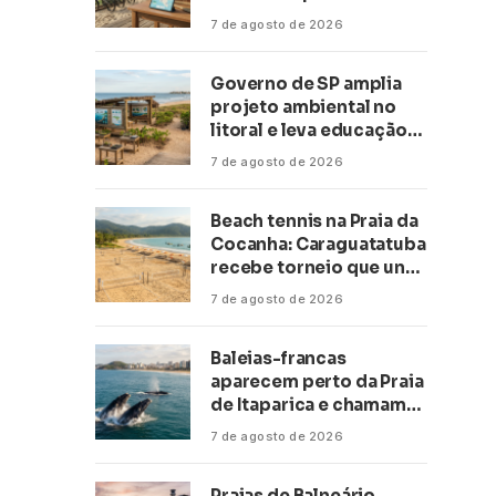
transformar negócios
7 de agosto de 2026
ligados ao turismo no
litoral
Governo de SP amplia
projeto ambiental no
litoral e leva educação
climática a escolas de 16
7 de agosto de 2026
cidades
Beach tennis na Praia da
Cocanha: Caraguatatuba
recebe torneio que une
esporte, lazer e mar
7 de agosto de 2026
Baleias-francas
aparecem perto da Praia
de Itaparica e chamam
atenção no litoral do
7 de agosto de 2026
Espírito Santo
Praias de Balneário