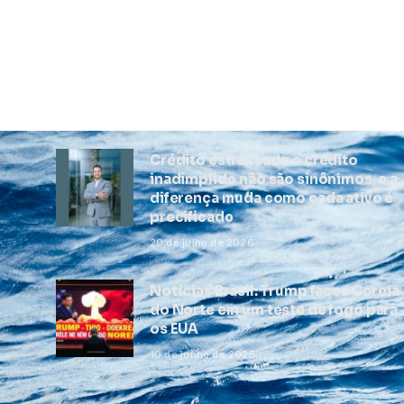
Crédito estressado e crédito
inadimplido não são sinônimos, e a
diferença muda como cada ativo é
precificado
20 de julho de 2026
Notícias Brasil: Trump facea Coreia
do Norte em um teste de fogo para
os EUA
10 de junho de 2025