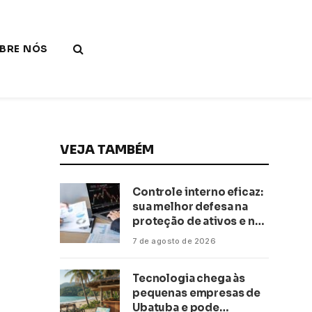
BRE NÓS
VEJA TAMBÉM
Controle interno eficaz:
sua melhor defesa na
proteção de ativos e na
saúde financeira!
7 de agosto de 2026
Tecnologia chega às
pequenas empresas de
Ubatuba e pode