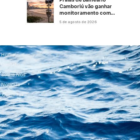
Camboriú vão ganhar
monitoramento com
inteligência artificial
5 de agosto de 2026
Home
Contato
Sobre Nós
Notícias
Quem Faz