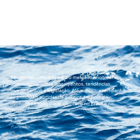
Seu portal completo para o mercado imobiliário,
com notícias sobre lançamentos, tendências,
investimentos e legislação. Além disso, acompanhe
as principais notícias de política, tecnologia,
economia e tudo o que acontece no Brasil e no
mundo.