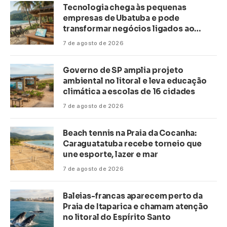
Tecnologia chega às pequenas
empresas de Ubatuba e pode
transformar negócios ligados ao
turismo no litoral
7 de agosto de 2026
Governo de SP amplia projeto
ambiental no litoral e leva educação
climática a escolas de 16 cidades
7 de agosto de 2026
Beach tennis na Praia da Cocanha:
Caraguatatuba recebe torneio que
une esporte, lazer e mar
7 de agosto de 2026
Baleias-francas aparecem perto da
Praia de Itaparica e chamam atenção
no litoral do Espírito Santo