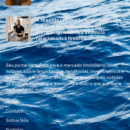
26 de fevereiro de 2026
A tireoide realmente engorda? Lucas
Peralles esclarece o mito do
metabolismo lento e a ciência
relacionada à tireoide
23 de julho de 2026
Seu portal completo para o mercado imobiliário, com
notícias sobre lançamentos, tendências, investimentos e
legislação. Além disso, acompanhe as principais notícias
de política, tecnologia, economia e tudo o que acontece
no Brasil e no mundo.
Home
Contato
Sobre Nós
Notícias