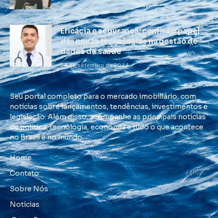
Eficácia e segurança: confira o papel
das novas tecnologias na gestão de
dados de saúde
24 de setembro de 2024
Seu portal completo para o mercado imobiliário, com
notícias sobre lançamentos, tendências, investimentos e
legislação. Além disso, acompanhe as principais notícias
de política, tecnologia, economia e tudo o que acontece
no Brasil e no mundo.
Home
Contato
Sobre Nós
Notícias