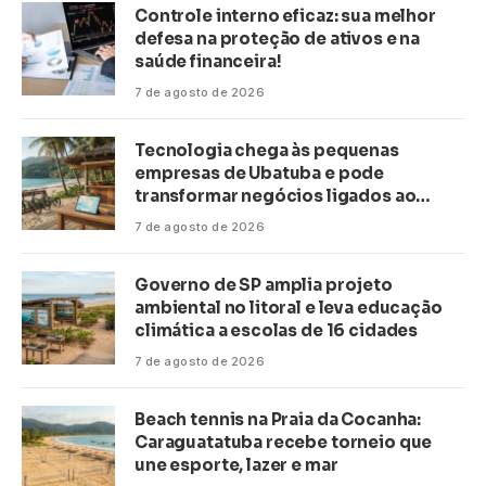
Controle interno eficaz: sua melhor
defesa na proteção de ativos e na
saúde financeira!
7 de agosto de 2026
Tecnologia chega às pequenas
empresas de Ubatuba e pode
transformar negócios ligados ao
turismo no litoral
7 de agosto de 2026
Governo de SP amplia projeto
ambiental no litoral e leva educação
climática a escolas de 16 cidades
7 de agosto de 2026
Beach tennis na Praia da Cocanha:
Caraguatatuba recebe torneio que
une esporte, lazer e mar