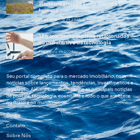
alerta para riscos à vida marinha e
humana
14 de fevereiro de 2025
13 transtornos mentais relacionados
ao uso abusivo da tecnologia
14 de maio de 2024
Seu portal completo para o mercado imobiliário, com
notícias sobre lançamentos, tendências, investimentos e
legislação. Além disso, acompanhe as principais notícias
de política, tecnologia, economia e tudo o que acontece
no Brasil e no mundo.
Home
Contato
Sobre Nós