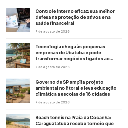
Controle interno eficaz: sua melhor
defesa na proteção de ativos e na
saúde financeira!
7 de agosto de 2026
Tecnologia chega às pequenas
empresas de Ubatuba e pode
transformar negócios ligados ao
turismo no litoral
7 de agosto de 2026
Governo de SP amplia projeto
ambiental no litoral e leva educação
climática a escolas de 16 cidades
7 de agosto de 2026
Beach tennis na Praia da Cocanha:
Caraguatatuba recebe torneio que