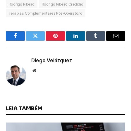
Rodrigo Ribeiro
Rodrigo Ribeiro Credidio
Terapias Complementares Pós-Operatório
Facebook
Twitter
Pinterest
LinkedIn
Tumblr
Email
Diego Velázquez
Website
LEIA TAMBÉM