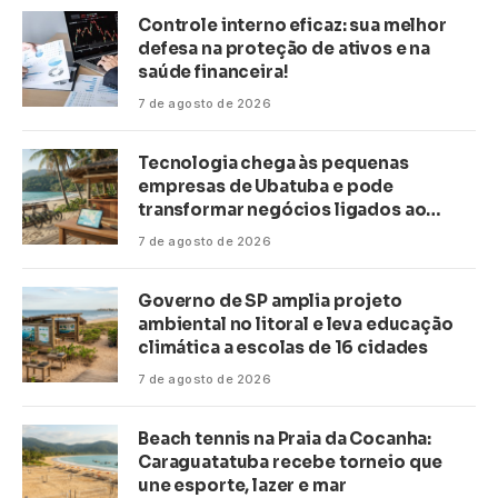
Controle interno eficaz: sua melhor
defesa na proteção de ativos e na
saúde financeira!
7 de agosto de 2026
Tecnologia chega às pequenas
empresas de Ubatuba e pode
transformar negócios ligados ao
turismo no litoral
7 de agosto de 2026
Governo de SP amplia projeto
ambiental no litoral e leva educação
climática a escolas de 16 cidades
7 de agosto de 2026
Beach tennis na Praia da Cocanha:
Caraguatatuba recebe torneio que
une esporte, lazer e mar