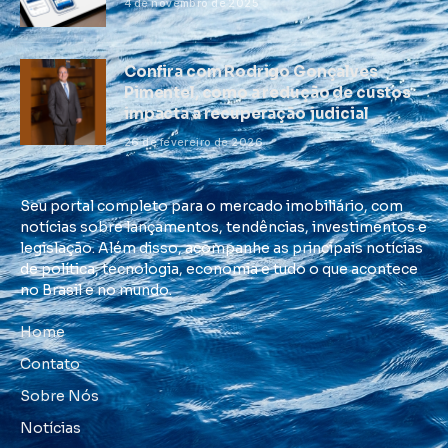
4 de novembro de 2025
Confira com Rodrigo Gonçalves
Pimentel, como a redução de custos
impacta a recuperação judicial
26 de fevereiro de 2026
Seu portal completo para o mercado imobiliário, com
notícias sobre lançamentos, tendências, investimentos e
legislação. Além disso, acompanhe as principais notícias
de política, tecnologia, economia e tudo o que acontece
no Brasil e no mundo.
Home
Contato
Sobre Nós
Notícias