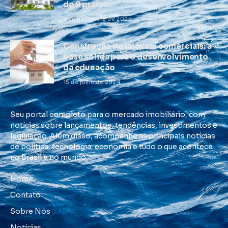
de 9 praias
3 de novembro de 2025
Construção de imóveis comerciais: a
base sólida para o desenvolvimento
da educação
15 de julho de 2024
Seu portal completo para o mercado imobiliário, com
notícias sobre lançamentos, tendências, investimentos e
legislação. Além disso, acompanhe as principais notícias
de política, tecnologia, economia e tudo o que acontece
no Brasil e no mundo.
Home
Contato
Sobre Nós
Notícias