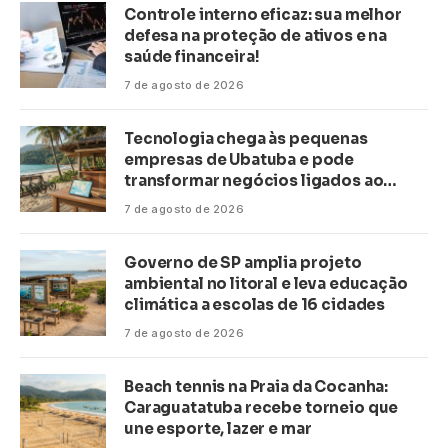
Controle interno eficaz: sua melhor
defesa na proteção de ativos e na
saúde financeira!
7 de agosto de 2026
Tecnologia chega às pequenas
empresas de Ubatuba e pode
transformar negócios ligados ao
turismo no litoral
7 de agosto de 2026
Governo de SP amplia projeto
ambiental no litoral e leva educação
climática a escolas de 16 cidades
7 de agosto de 2026
Beach tennis na Praia da Cocanha:
Caraguatatuba recebe torneio que
une esporte, lazer e mar