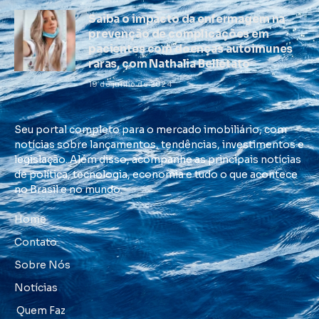
Saiba o impacto da enfermagem na
prevenção de complicações em
pacientes com doenças autoimunes
raras, com Nathalia Belletato
19 de junho de 2024
Seu portal completo para o mercado imobiliário, com
notícias sobre lançamentos, tendências, investimentos e
legislação. Além disso, acompanhe as principais notícias
de política, tecnologia, economia e tudo o que acontece
no Brasil e no mundo.
Home
Contato
Sobre Nós
Notícias
Quem Faz