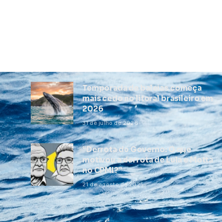
Temporada de baleias começa
mais cedo no litoral brasileiro em
2026
31 de julho de 2026
“Derrota do Governo: O que
motivou a derrota de Lula e Motta
no CPMI?”
21 de agosto de 2025