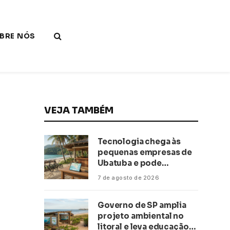
BRE NÓS
VEJA TAMBÉM
Tecnologia chega às
pequenas empresas de
Ubatuba e pode
transformar negócios
7 de agosto de 2026
ligados ao turismo no
litoral
Governo de SP amplia
projeto ambiental no
litoral e leva educação