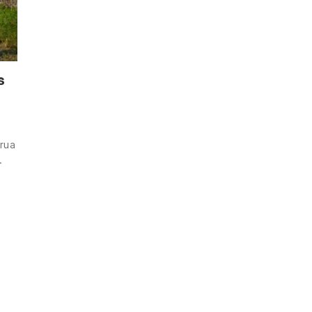
s
 rua
…