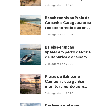
climática a escolas de 16
7 de agosto de 2026
cidades
Beach tennis na Praia da
Cocanha: Caraguatatuba
recebe torneio que une
esporte, lazer e mar
7 de agosto de 2026
Baleias-francas
aparecem perto da Praia
de Itaparica e chamam
atenção no litoral do
7 de agosto de 2026
Espírito Santo
Praias de Balneário
Camboriú vão ganhar
monitoramento com
inteligência artificial
5 de agosto de 2026
Projeto de lei quer