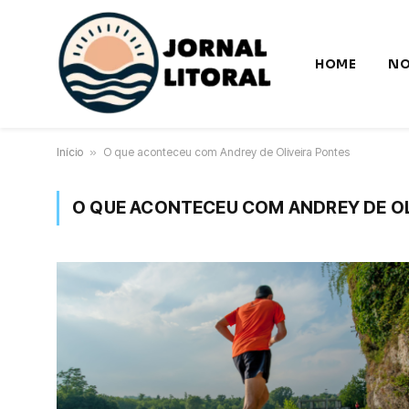
HOME
NO
Início
»
O que aconteceu com Andrey de Oliveira Pontes
O QUE ACONTECEU COM ANDREY DE OL