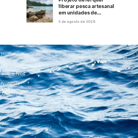
liberar pesca artesanal
em unidades de
conservação
5 de agosto de 2026
Home
Contato
Sobre Nós
Notícias
Quem Faz