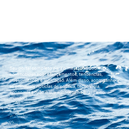
Seu portal completo para o mercado imobiliário,
com notícias sobre lançamentos, tendências,
investimentos e legislação. Além disso, acompanhe
as principais notícias de política, tecnologia,
economia e tudo o que acontece no Brasil e no
mundo.