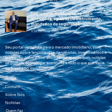
4 de maio de 2026
Estratégias de atuação no TRF1:
apelações, agravos de instrumento,
mandados de segurança
9 de junho de 2025
Seu portal completo para o mercado imobiliário, com
notícias sobre lançamentos, tendências, investimentos e
legislação. Além disso, acompanhe as principais notícias
de política, tecnologia, economia e tudo o que acontece
no Brasil e no mundo.
Home
Contato
Sobre Nós
Notícias
Quem Faz