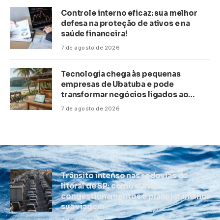
Controle interno eficaz: sua melhor
defesa na proteção de ativos e na
saúde financeira!
7 de agosto de 2026
Tecnologia chega às pequenas
empresas de Ubatuba e pode
transformar negócios ligados ao
turismo no litoral
7 de agosto de 2026
Trânsito intenso nas rodovias do
litoral de SP: como evitar
congestionamentos e planejar melhor
sua viagem