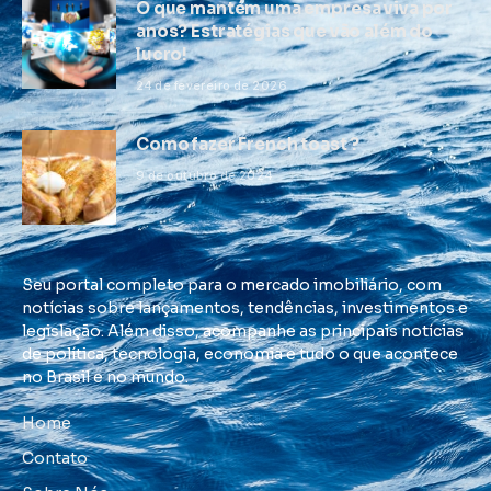
O que mantém uma empresa viva por
anos? Estratégias que vão além do
lucro!
24 de fevereiro de 2026
Como fazer French toast ?
9 de outubro de 2024
Seu portal completo para o mercado imobiliário, com
notícias sobre lançamentos, tendências, investimentos e
legislação. Além disso, acompanhe as principais notícias
de política, tecnologia, economia e tudo o que acontece
no Brasil e no mundo.
Home
Contato