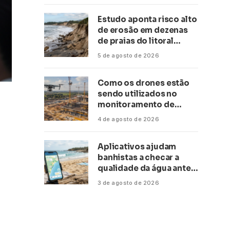
Estudo aponta risco alto
de erosão em dezenas
de praias do litoral
paulista
5 de agosto de 2026
Como os drones estão
sendo utilizados no
monitoramento de
obras de grande porte?
4 de agosto de 2026
Confira neste artigo
Aplicativos ajudam
banhistas a checar a
qualidade da água antes
de ir à praia
3 de agosto de 2026