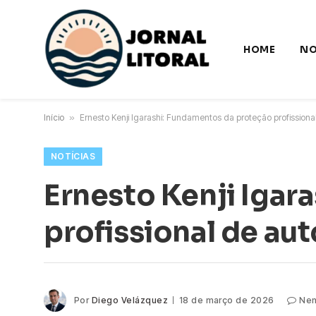
HOME
NO
Início
»
Ernesto Kenji Igarashi: Fundamentos da proteção profissional
NOTÍCIAS
Ernesto Kenji Igar
profissional de aut
Por
Diego Velázquez
18 de março de 2026
Nen