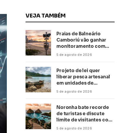
VEJA TAMBÉM
Praias de Balneário
Camboriú vão ganhar
monitoramento com
inteligência artificial
5 de agosto de 2026
Projeto de lei quer
liberar pesca artesanal
em unidades de
conservação
5 de agosto de 2026
Noronha bate recorde
de turistas e discute
limite de visitantes com
a Anac
5 de agosto de 2026