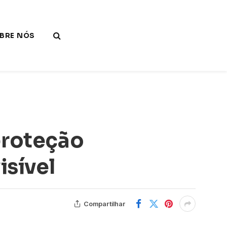
BRE NÓS
proteção
isível
Compartilhar