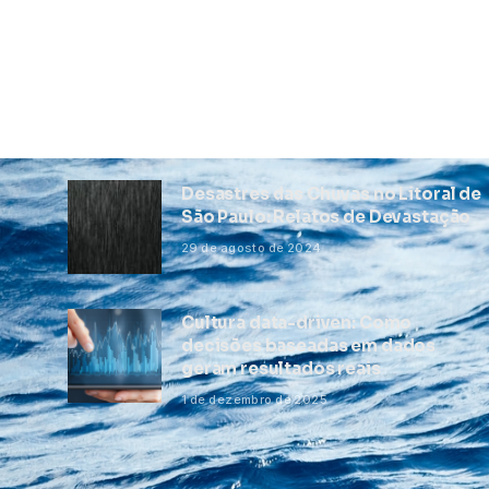
Desastres das Chuvas no Litoral de
São Paulo: Relatos de Devastação
29 de agosto de 2024
Cultura data-driven: Como
decisões baseadas em dados
geram resultados reais
1 de dezembro de 2025