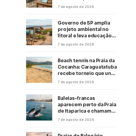
transformar negócios
7 de agosto de 2026
ligados ao turismo no
litoral
Governo de SP amplia
projeto ambiental no
litoral e leva educação
climática a escolas de 16
7 de agosto de 2026
cidades
Beach tennis na Praia da
Cocanha: Caraguatatuba
recebe torneio que une
esporte, lazer e mar
7 de agosto de 2026
Baleias-francas
aparecem perto da Praia
de Itaparica e chamam
atenção no litoral do
7 de agosto de 2026
Espírito Santo
Praias de Balneário