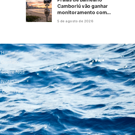
Camboriú vão ganhar
monitoramento com
inteligência artificial
5 de agosto de 2026
Home
Contato
Sobre Nós
Notícias
Quem Faz