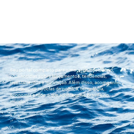
Seu portal completo para o mercado imobiliário,
com notícias sobre lançamentos, tendências,
investimentos e legislação. Além disso, acompanhe
as principais notícias de política, tecnologia,
economia e tudo o que acontece no Brasil e no
mundo.