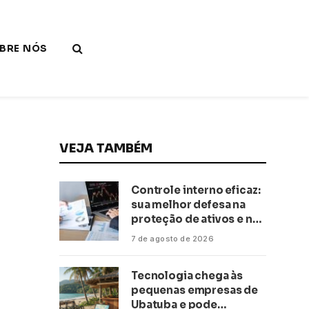
BRE NÓS
VEJA TAMBÉM
Controle interno eficaz:
sua melhor defesa na
proteção de ativos e na
saúde financeira!
7 de agosto de 2026
Tecnologia chega às
pequenas empresas de
Ubatuba e pode