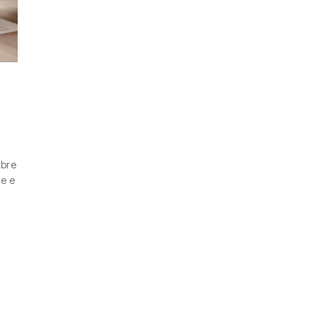
obre
de e