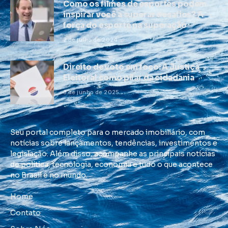
Como os filmes de esportes podem
inspirar você a superar desafios? A
força do esporte na superação
2 de julho de 2024
Direito de voto em foco: A Justiça
Eleitoral como pilar da cidadania
3 de junho de 2025
Seu portal completo para o mercado imobiliário, com
notícias sobre lançamentos, tendências, investimentos e
legislação. Além disso, acompanhe as principais notícias
de política, tecnologia, economia e tudo o que acontece
no Brasil e no mundo.
Home
Contato