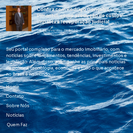
Confira com Rodrigo Gonçalves
Pimentel, como a redução de custos
impacta a recuperação judicial
26 de fevereiro de 2026
Seu portal completo para o mercado imobiliário, com
notícias sobre lançamentos, tendências, investimentos e
legislação. Além disso, acompanhe as principais notícias
de política, tecnologia, economia e tudo o que acontece
no Brasil e no mundo.
Home
Contato
Sobre Nós
Notícias
Quem Faz