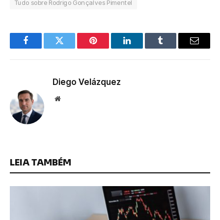
Tudo sobre Rodrigo Gonçalves Pimentel
Facebook
Twitter
Pinterest
LinkedIn
Tumblr
Email
Diego Velázquez
Website
LEIA TAMBÉM