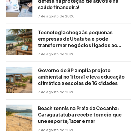
defesa na proteção de ativos e na
saúde financeira!
7 de agosto de 2026
Tecnologia chega às pequenas
empresas de Ubatuba e pode
transformar negócios ligados ao
turismo no litoral
7 de agosto de 2026
Governo de SP amplia projeto
ambiental no litoral e leva educação
climática a escolas de 16 cidades
7 de agosto de 2026
Beach tennis na Praia da Cocanha:
Caraguatatuba recebe torneio que
une esporte, lazer e mar
7 de agosto de 2026