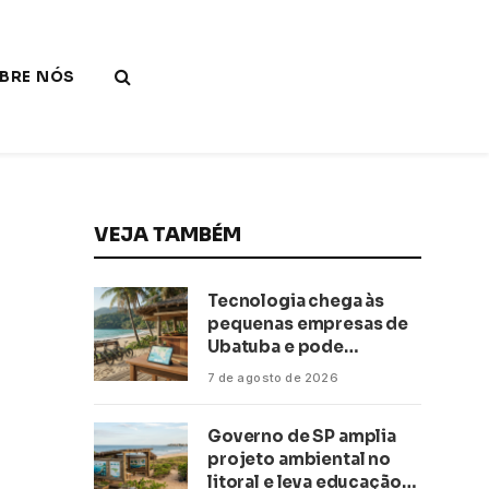
BRE NÓS
VEJA TAMBÉM
Tecnologia chega às
pequenas empresas de
Ubatuba e pode
transformar negócios
7 de agosto de 2026
ligados ao turismo no
litoral
Governo de SP amplia
projeto ambiental no
litoral e leva educação