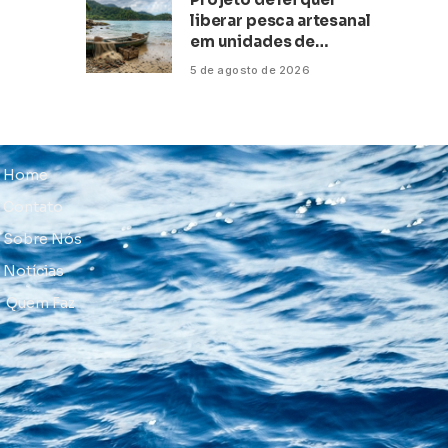
liberar pesca artesanal
em unidades de
conservação
5 de agosto de 2026
Home
Contato
Sobre Nós
Notícias
Quem Faz