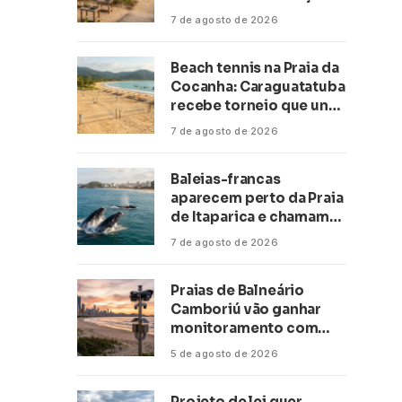
climática a escolas de 16
7 de agosto de 2026
cidades
Beach tennis na Praia da
Cocanha: Caraguatatuba
recebe torneio que une
esporte, lazer e mar
7 de agosto de 2026
Baleias-francas
aparecem perto da Praia
de Itaparica e chamam
atenção no litoral do
7 de agosto de 2026
Espírito Santo
Praias de Balneário
Camboriú vão ganhar
monitoramento com
inteligência artificial
5 de agosto de 2026
Projeto de lei quer