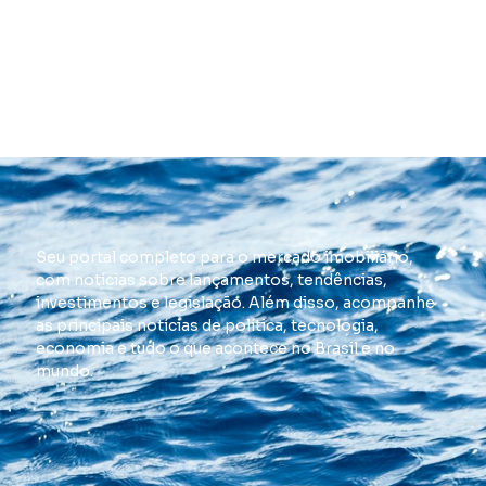
Seu portal completo para o mercado imobiliário,
com notícias sobre lançamentos, tendências,
investimentos e legislação. Além disso, acompanhe
as principais notícias de política, tecnologia,
economia e tudo o que acontece no Brasil e no
mundo.