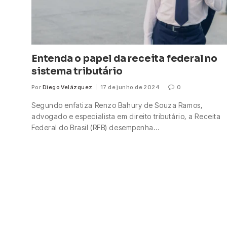
Entenda o papel da receita federal no
sistema tributário
Por
Diego Velázquez
17 de junho de 2024
0
Segundo enfatiza Renzo Bahury de Souza Ramos,
advogado e especialista em direito tributário, a Receita
Federal do Brasil (RFB) desempenha…