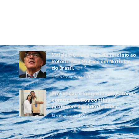
Malafaia Critica Tom de Tarcísio ao
Referir-se a Moraes em Notícias
do Brasil.
8 de setembro de 2025
Prevenção e longevidade: Entenda
como cuidados contínuos
protegem a saúde do idoso
12 de junho de 2026