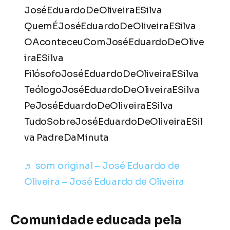
JoséEduardoDeOliveiraESilva
QuemÉJoséEduardoDeOliveiraESilva
OAconteceuComJoséEduardoDeOlive
iraESilva
FilósofoJoséEduardoDeOliveiraESilva
TeólogoJoséEduardoDeOliveiraESilva
PeJoséEduardoDeOliveiraESilva
TudoSobreJoséEduardoDeOliveiraESil
va PadreDaMinuta
♬ som original – José Eduardo de
Oliveira – José Eduardo de Oliveira
Comunidade educada pela