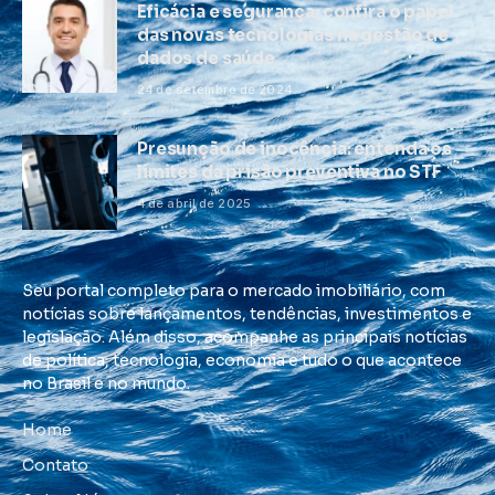
Eficácia e segurança: confira o papel
das novas tecnologias na gestão de
dados de saúde
24 de setembro de 2024
Presunção de inocência: entenda os
limites da prisão preventiva no STF
4 de abril de 2025
Seu portal completo para o mercado imobiliário, com
notícias sobre lançamentos, tendências, investimentos e
legislação. Além disso, acompanhe as principais notícias
de política, tecnologia, economia e tudo o que acontece
no Brasil e no mundo.
Home
Contato