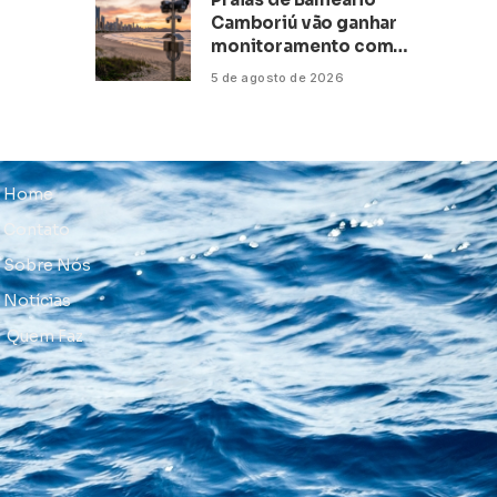
Camboriú vão ganhar
monitoramento com
inteligência artificial
5 de agosto de 2026
Home
Contato
Sobre Nós
Notícias
Quem Faz