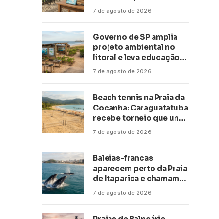
transformar negócios
7 de agosto de 2026
ligados ao turismo no
litoral
Governo de SP amplia
projeto ambiental no
litoral e leva educação
climática a escolas de 16
7 de agosto de 2026
cidades
Beach tennis na Praia da
Cocanha: Caraguatatuba
recebe torneio que une
esporte, lazer e mar
7 de agosto de 2026
Baleias-francas
aparecem perto da Praia
de Itaparica e chamam
atenção no litoral do
7 de agosto de 2026
Espírito Santo
Praias de Balneário