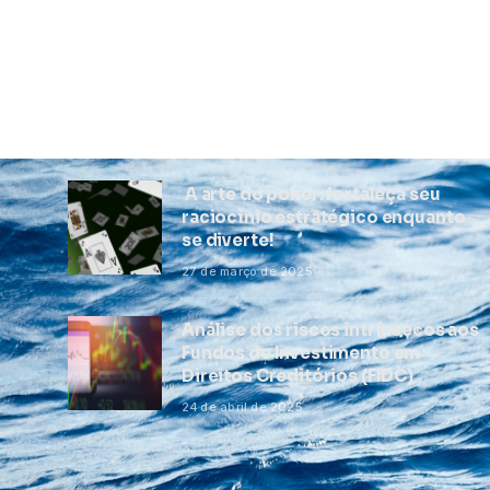
A arte do poker: fortaleça seu
raciocínio estratégico enquanto
se diverte!
27 de março de 2025
Análise dos riscos intrínsecos aos
Fundos de Investimento em
Direitos Creditórios (FIDC)
24 de abril de 2025