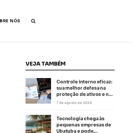
BRE NÓS
VEJA TAMBÉM
Controle interno eficaz:
sua melhor defesa na
proteção de ativos e na
saúde financeira!
7 de agosto de 2026
Tecnologia chega às
pequenas empresas de
Ubatuba e pode