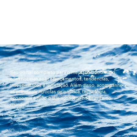
Seu portal completo para o mercado imobiliário,
com notícias sobre lançamentos, tendências,
investimentos e legislação. Além disso, acompanhe
as principais notícias de política, tecnologia,
economia e tudo o que acontece no Brasil e no
mundo.