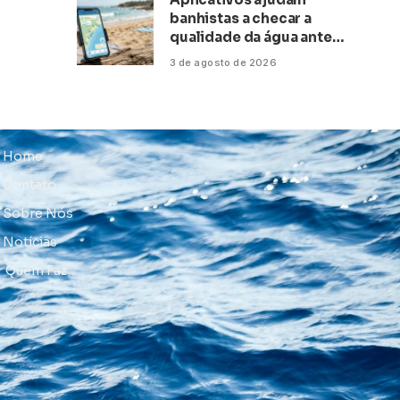
banhistas a checar a
qualidade da água antes
de ir à praia
3 de agosto de 2026
Home
Contato
Sobre Nós
Notícias
Quem Faz