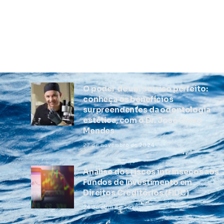
O poder de um sorriso perfeito:
conheça os benefícios
surpreendentes da odontologia
estética, com o Dr. José Olavo
Mendes
27 de novembro de 2024
Análise dos riscos intrínsecos aos
Fundos de Investimento em
Direitos Creditórios (FIDC)
24 de abril de 2025