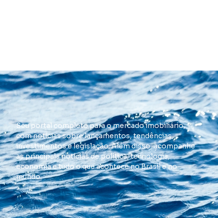
Seu portal completo para o mercado imobiliário,
com notícias sobre lançamentos, tendências,
investimentos e legislação. Além disso, acompanhe
as principais notícias de política, tecnologia,
economia e tudo o que acontece no Brasil e no
mundo.