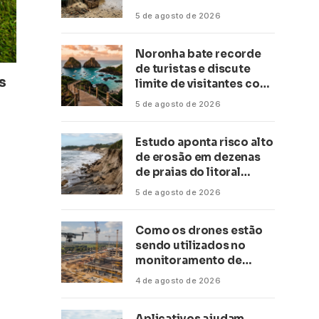
conservação
5 de agosto de 2026
Noronha bate recorde
de turistas e discute
s
limite de visitantes com
a Anac
5 de agosto de 2026
Estudo aponta risco alto
de erosão em dezenas
de praias do litoral
paulista
5 de agosto de 2026
Como os drones estão
sendo utilizados no
monitoramento de
obras de grande porte?
4 de agosto de 2026
Confira neste artigo
Aplicativos ajudam