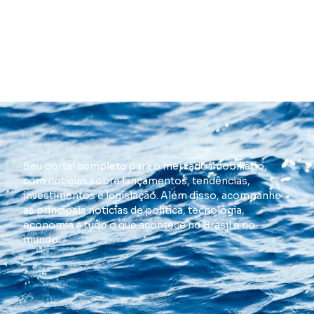
Seu portal completo para o mercado imobiliário,
com notícias sobre lançamentos, tendências,
investimentos e legislação. Além disso, acompanhe
as principais notícias de política, tecnologia,
economia e tudo o que acontece no Brasil e no
mundo.