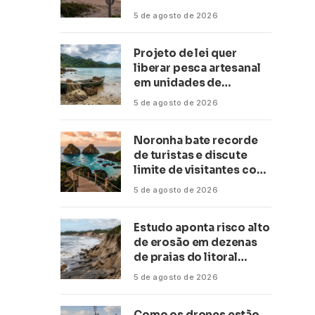
inteligência artificial
5 de agosto de 2026
Projeto de lei quer
liberar pesca artesanal
em unidades de
conservação
5 de agosto de 2026
Noronha bate recorde
de turistas e discute
limite de visitantes com
a Anac
5 de agosto de 2026
Estudo aponta risco alto
de erosão em dezenas
de praias do litoral
paulista
5 de agosto de 2026
Como os drones estão