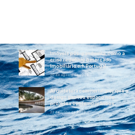
Imóveis pós-pandemia: como a
crise redefiniu o mercado
imobiliário em Portugal
20 de agosto de 2024
Arquitetura cemiterial: por que o
design ganhou espaço nos
projetos contemporâneos
22 de junho de 2026