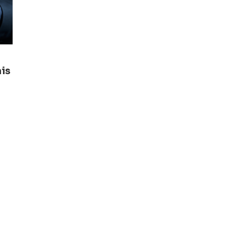
ais
e