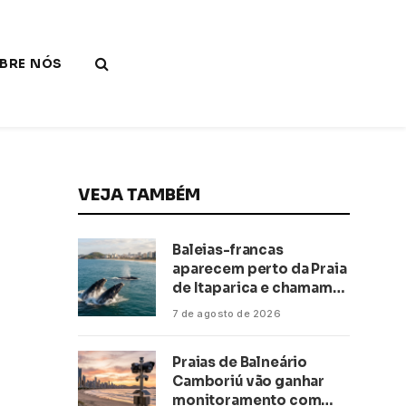
BRE NÓS
VEJA TAMBÉM
Baleias-francas
aparecem perto da Praia
de Itaparica e chamam
atenção no litoral do
7 de agosto de 2026
Espírito Santo
Praias de Balneário
Camboriú vão ganhar
monitoramento com