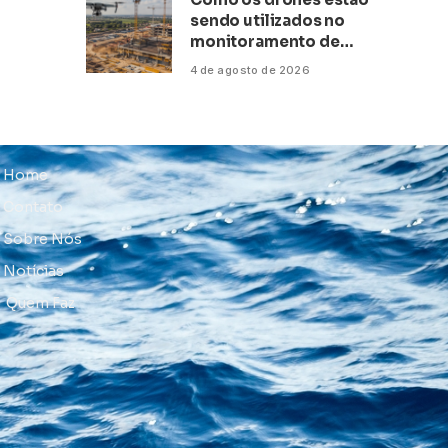
sendo utilizados no
monitoramento de
obras de grande porte?
4 de agosto de 2026
Confira neste artigo
Home
Contato
Sobre Nós
Notícias
Quem Faz