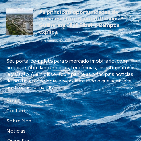
As principais oportunidades de
crescimento urbano em Roraima?
Guilherme Silva Ribeiro Campos
explica
12 de maio de 2026
Seu portal completo para o mercado imobiliário, com
notícias sobre lançamentos, tendências, investimentos e
legislação. Além disso, acompanhe as principais notícias
de política, tecnologia, economia e tudo o que acontece
no Brasil e no mundo.
Home
Contato
Sobre Nós
Notícias