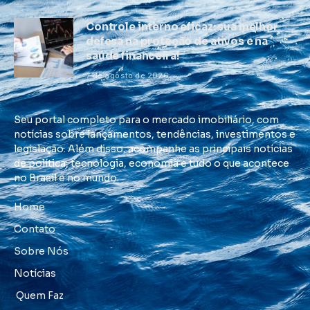
Controle interno eficaz: sua melhor
defesa na proteção de ativos e na
saúde financeira!
7 de agosto de 2026
Seu portal completo para o mercado imobiliário, com
notícias sobre lançamentos, tendências, investimentos e
legislação. Além disso, acompanhe as principais notícias
de política, tecnologia, economia e tudo o que acontece
no Brasil e no mundo.
Home
Contato
Sobre Nós
Notícias
Quem Faz