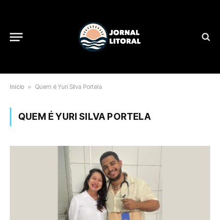
Início
»
Quem é Yuri Silva Portela
QUEM É YURI SILVA PORTELA