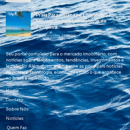
Praia Paradisíaca no Litoral de SP
Funciona como Laboratório de
Pesquisa
4 de novembro de 2024
Seu portal completo para o mercado imobiliário, com
notícias sobre lançamentos, tendências, investimentos e
legislação. Além disso, acompanhe as principais notícias
de política, tecnologia, economia e tudo o que acontece
no Brasil e no mundo.
Home
Contato
Sobre Nós
Notícias
Quem Faz