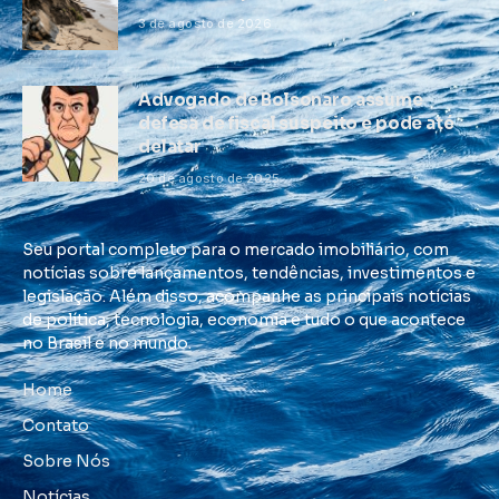
3 de agosto de 2026
Advogado de Bolsonaro assume
defesa de fiscal suspeito e pode até
delatar
20 de agosto de 2025
Seu portal completo para o mercado imobiliário, com
notícias sobre lançamentos, tendências, investimentos e
legislação. Além disso, acompanhe as principais notícias
de política, tecnologia, economia e tudo o que acontece
no Brasil e no mundo.
Home
Contato
Sobre Nós
Notícias