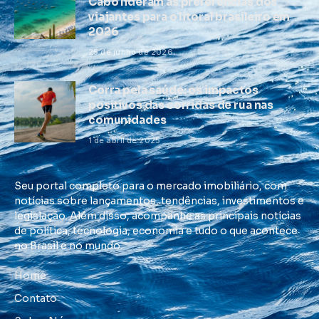
Cabo lideram as preferências dos
viajantes para o litoral brasileiro em
2026
25 de junho de 2026
Corra pela saúde: os impactos
positivos das corridas de rua nas
comunidades
1 de abril de 2025
Seu portal completo para o mercado imobiliário, com
notícias sobre lançamentos, tendências, investimentos e
legislação. Além disso, acompanhe as principais notícias
de política, tecnologia, economia e tudo o que acontece
no Brasil e no mundo.
Home
Contato