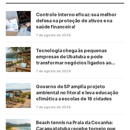
Controle interno eficaz: sua melhor
defesa na proteção de ativos e na
saúde financeira!
7 de agosto de 2026
Tecnologia chega às pequenas
empresas de Ubatuba e pode
transformar negócios ligados ao
turismo no litoral
7 de agosto de 2026
Governo de SP amplia projeto
ambiental no litoral e leva educação
climática a escolas de 16 cidades
7 de agosto de 2026
Beach tennis na Praia da Cocanha:
Caraguatatuba recebe torneio que