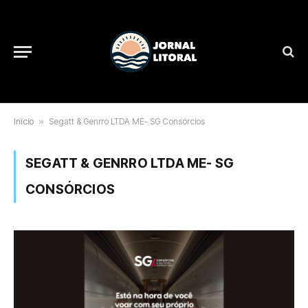
Início
»
Segatt & Genrro LTDA ME- SG Consórcios
SEGATT & GENRRO LTDA ME- SG
CONSÓRCIOS