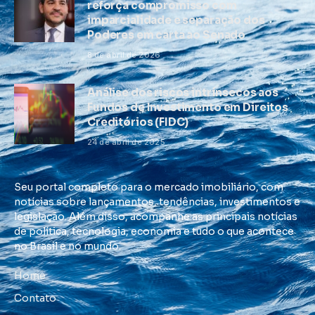
reforça compromisso com
imparcialidade e separação dos
Poderes em carta ao Senado
8 de abril de 2026
Análise dos riscos intrínsecos aos
Fundos de Investimento em Direitos
Creditórios (FIDC)
24 de abril de 2025
Seu portal completo para o mercado imobiliário, com
notícias sobre lançamentos, tendências, investimentos e
legislação. Além disso, acompanhe as principais notícias
de política, tecnologia, economia e tudo o que acontece
no Brasil e no mundo.
Home
Contato