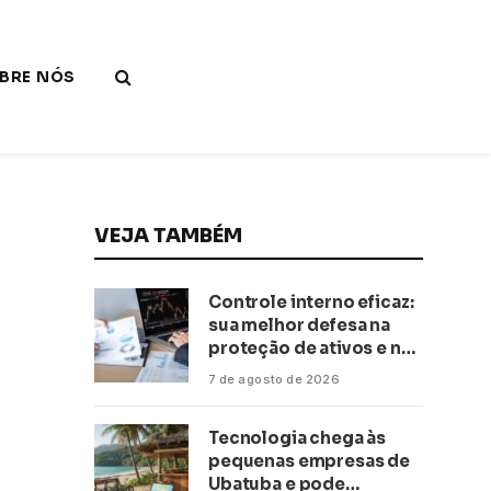
BRE NÓS
VEJA TAMBÉM
Controle interno eficaz:
sua melhor defesa na
proteção de ativos e na
saúde financeira!
7 de agosto de 2026
Tecnologia chega às
pequenas empresas de
Ubatuba e pode