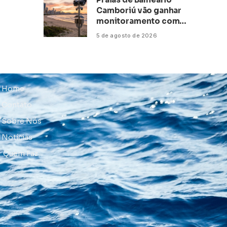
Camboriú vão ganhar
monitoramento com
inteligência artificial
5 de agosto de 2026
Home
Contato
Sobre Nós
Notícias
Quem Faz