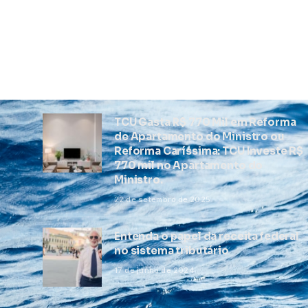
TCU Gasta R$ 770 Mil em Reforma
de Apartamento do Ministro ou
Reforma Caríssima: TCU Investe R$
770 mil no Apartamento do
Ministro.
22 de setembro de 2025
Entenda o papel da receita federal
no sistema tributário
17 de junho de 2024