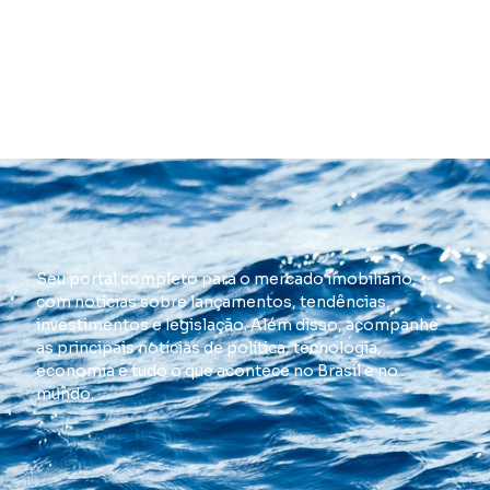
Seu portal completo para o mercado imobiliário,
com notícias sobre lançamentos, tendências,
investimentos e legislação. Além disso, acompanhe
as principais notícias de política, tecnologia,
economia e tudo o que acontece no Brasil e no
mundo.