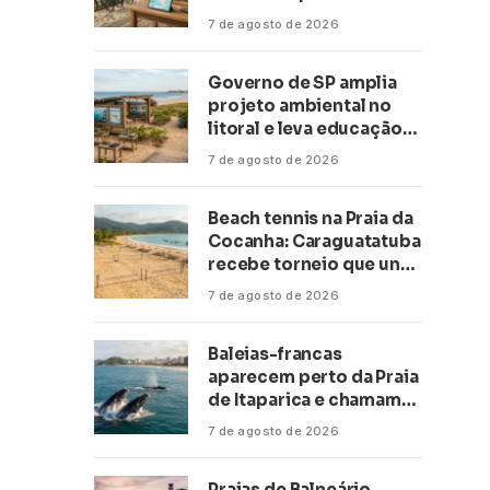
transformar negócios
7 de agosto de 2026
ligados ao turismo no
litoral
Governo de SP amplia
projeto ambiental no
litoral e leva educação
climática a escolas de 16
7 de agosto de 2026
cidades
Beach tennis na Praia da
Cocanha: Caraguatatuba
recebe torneio que une
esporte, lazer e mar
7 de agosto de 2026
Baleias-francas
aparecem perto da Praia
de Itaparica e chamam
atenção no litoral do
7 de agosto de 2026
Espírito Santo
Praias de Balneário