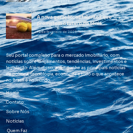
14 de maio de 2024
A nova geração: os talentos que
prometem o futuro do tênis
14 de fevereiro de 2025
Seu portal completo para o mercado imobiliário, com
notícias sobre lançamentos, tendências, investimentos e
legislação. Além disso, acompanhe as principais notícias
de política, tecnologia, economia e tudo o que acontece
no Brasil e no mundo.
Home
Contato
Sobre Nós
Notícias
Quem Faz