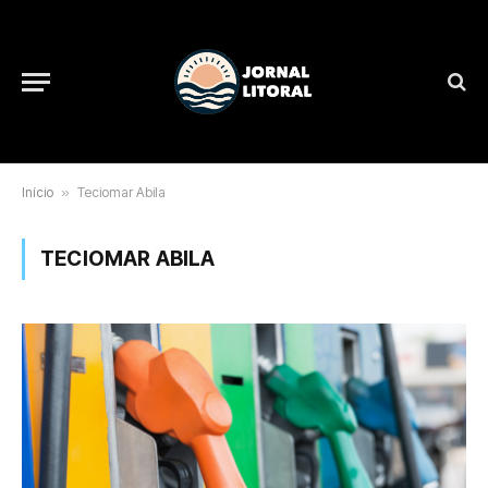
Início
»
Teciomar Abila
TECIOMAR ABILA