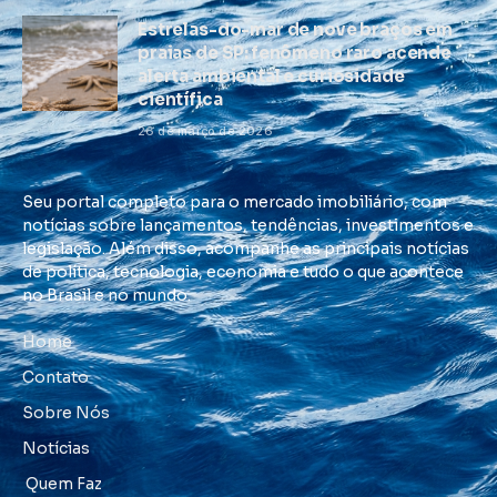
Estrelas-do-mar de nove braços em
praias de SP: fenômeno raro acende
alerta ambiental e curiosidade
científica
26 de março de 2026
Seu portal completo para o mercado imobiliário, com
notícias sobre lançamentos, tendências, investimentos e
legislação. Além disso, acompanhe as principais notícias
de política, tecnologia, economia e tudo o que acontece
no Brasil e no mundo.
Home
Contato
Sobre Nós
Notícias
Quem Faz