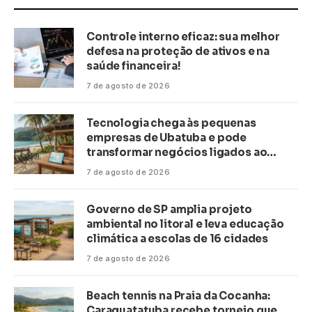
Controle interno eficaz: sua melhor
defesa na proteção de ativos e na
saúde financeira!
7 de agosto de 2026
Tecnologia chega às pequenas
empresas de Ubatuba e pode
transformar negócios ligados ao
turismo no litoral
7 de agosto de 2026
Governo de SP amplia projeto
ambiental no litoral e leva educação
climática a escolas de 16 cidades
7 de agosto de 2026
Beach tennis na Praia da Cocanha:
Caraguatatuba recebe torneio que