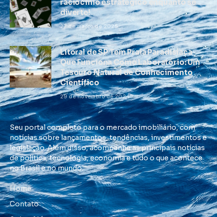
raciocínio estratégico enquanto se
diverte!
27 de março de 2025
Litoral de SP Tem Praia Paradisíaca
Que Funciona Como Laboratório: Um
Tesouro Natural de Conhecimento
Científico
29 de novembro de 2024
Seu portal completo para o mercado imobiliário, com
notícias sobre lançamentos, tendências, investimentos e
legislação. Além disso, acompanhe as principais notícias
de política, tecnologia, economia e tudo o que acontece
no Brasil e no mundo.
Home
Contato