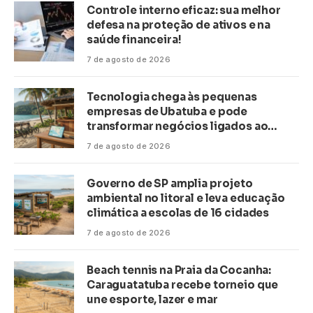
Controle interno eficaz: sua melhor
defesa na proteção de ativos e na
saúde financeira!
7 de agosto de 2026
Tecnologia chega às pequenas
empresas de Ubatuba e pode
transformar negócios ligados ao
turismo no litoral
7 de agosto de 2026
Governo de SP amplia projeto
ambiental no litoral e leva educação
climática a escolas de 16 cidades
7 de agosto de 2026
Beach tennis na Praia da Cocanha:
Caraguatatuba recebe torneio que
une esporte, lazer e mar