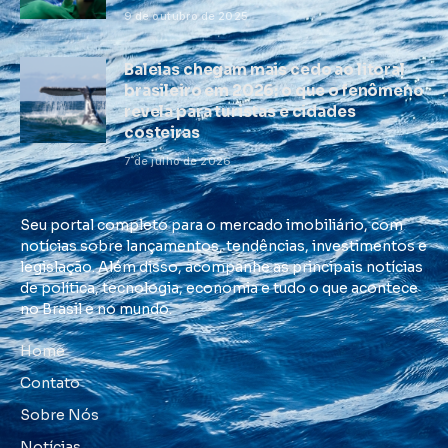
9 de outubro de 2025
Baleias chegam mais cedo ao litoral
brasileiro em 2026: o que o fenômeno
revela para turistas e cidades
costeiras
7 de julho de 2026
Seu portal completo para o mercado imobiliário, com
notícias sobre lançamentos, tendências, investimentos e
legislação. Além disso, acompanhe as principais notícias
de política, tecnologia, economia e tudo o que acontece
no Brasil e no mundo.
Home
Contato
Sobre Nós
Notícias