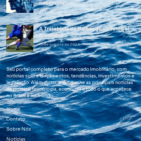
nas empresas
27 de agosto de 2025
A Trajetória do Flamengo no Futebol
Brasileiro
17 de outubro de 2024
Seu portal completo para o mercado imobiliário, com
notícias sobre lançamentos, tendências, investimentos e
legislação. Além disso, acompanhe as principais notícias
de política, tecnologia, economia e tudo o que acontece
no Brasil e no mundo.
Home
Contato
Sobre Nós
Notícias