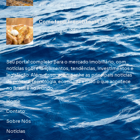
4 de agosto de 2026
Como fazer French toast ?
9 de outubro de 2024
Seu portal completo para o mercado imobiliário, com
notícias sobre lançamentos, tendências, investimentos e
legislação. Além disso, acompanhe as principais notícias
de política, tecnologia, economia e tudo o que acontece
no Brasil e no mundo.
Home
Contato
Sobre Nós
Notícias