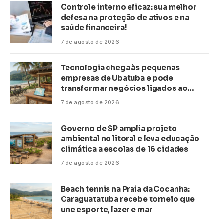
Controle interno eficaz: sua melhor
defesa na proteção de ativos e na
saúde financeira!
7 de agosto de 2026
Tecnologia chega às pequenas
empresas de Ubatuba e pode
transformar negócios ligados ao
turismo no litoral
7 de agosto de 2026
Governo de SP amplia projeto
ambiental no litoral e leva educação
climática a escolas de 16 cidades
7 de agosto de 2026
Beach tennis na Praia da Cocanha:
Caraguatatuba recebe torneio que
une esporte, lazer e mar