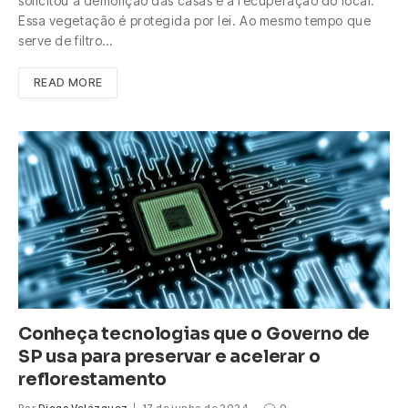
solicitou a demolição das casas e a recuperação do local.
Essa vegetação é protegida por lei. Ao mesmo tempo que
serve de filtro…
READ MORE
Conheça tecnologias que o Governo de
SP usa para preservar e acelerar o
reflorestamento
Por
Diego Velázquez
17 de junho de 2024
0