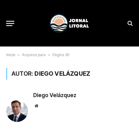
Início
»
Arquivos para
»
Página 36
AUTOR:
DIEGO VELÁZQUEZ
Diego Velázquez
Website