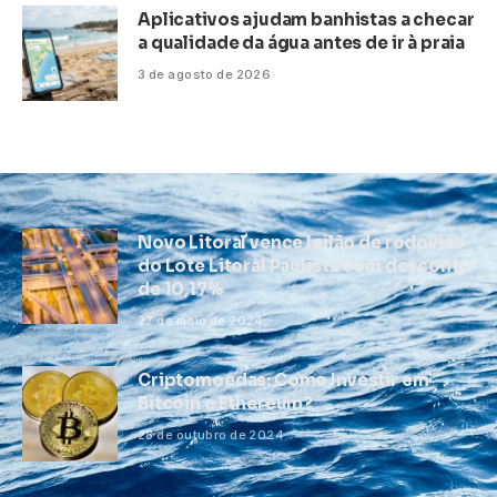
Aplicativos ajudam banhistas a checar
a qualidade da água antes de ir à praia
3 de agosto de 2026
Novo Litoral vence leilão de rodovias
do Lote Litoral Paulista com desconto
de 10,17%
27 de maio de 2024
Criptomoedas: Como Investir em
Bitcoin e Ethereum?
28 de outubro de 2024