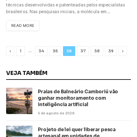
técnicas desenvolvidas e patenteadas pelos especialistas
brasileiros. Nas pesquisas iniciais, a molécula em…
READ MORE
Previous
…
Next
1
34
35
36
37
38
39
VEJA TAMBÉM
Praias de Balneário Camboriú vão
ganhar monitoramento com
inteligência artificial
5 de agosto de 2026
Projeto de lei quer liberar pesca
artesanal em unidades de