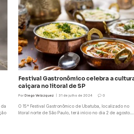
Festival Gastronômico celebra a cultur
caiçara no litoral de SP
Por
Diego Velázquez
31 de julho de 2024
0
 da
O 15º Festival Gastronômico de Ubatuba, localizado no
ação
litoral norte de São Paulo, terá início no dia 2 de agosto…