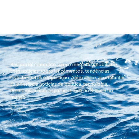
Seu portal completo para o mercado imobiliário,
com notícias sobre lançamentos, tendências,
investimentos e legislação. Além disso, acompanhe
as principais notícias de política, tecnologia,
economia e tudo o que acontece no Brasil e no
mundo.