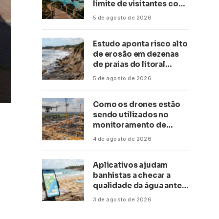
limite de visitantes com
a Anac
5 de agosto de 2026
Estudo aponta risco alto
de erosão em dezenas
de praias do litoral
paulista
5 de agosto de 2026
Como os drones estão
sendo utilizados no
monitoramento de
obras de grande porte?
4 de agosto de 2026
Confira neste artigo
Aplicativos ajudam
banhistas a checar a
qualidade da água antes
de ir à praia
3 de agosto de 2026