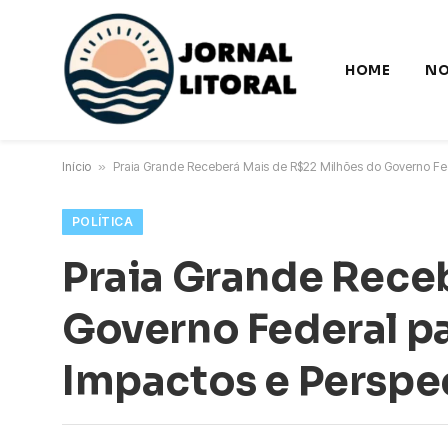
HOME
NO
Início
»
Praia Grande Receberá Mais de R$22 Milhões do Governo Fed
POLÍTICA
Praia Grande Rece
Governo Federal pa
Impactos e Perspec