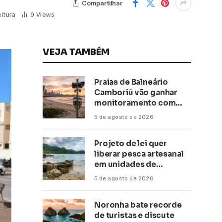
Compartilhar
eitura
9
Views
VEJA TAMBÉM
Praias de Balneário
Camboriú vão ganhar
monitoramento com
inteligência artificial
5 de agosto de 2026
Projeto de lei quer
liberar pesca artesanal
em unidades de
conservação
5 de agosto de 2026
Noronha bate recorde
de turistas e discute