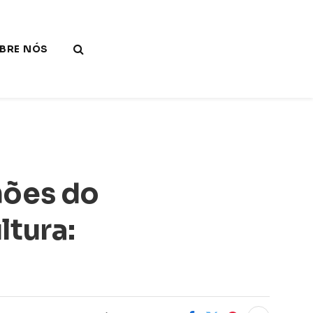
BRE NÓS
hões do
ltura: