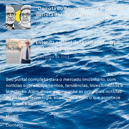
“Derrota do Governo: O que motivou a
derrota de Lula e Motta no CPMI?”
21 de agosto de 2025
Entenda o papel da receita federal no
sistema tributário
17 de junho de 2024
Seu portal completo para o mercado imobiliário, com
notícias sobre lançamentos, tendências, investimentos e
legislação. Além disso, acompanhe as principais notícias
de política, tecnologia, economia e tudo o que acontece
no Brasil e no mundo.
Home
Contato