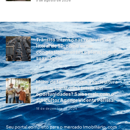
5 de agosto de 2026
Trânsito intenso nas rodovias do
litoral de SP: como evitar
congestionamentos e planejar melhor
sua viagem
4 de maio de 2026
Milho de família: como a agricultura
familiar transforma terras em
oportunidades? Saiba mais com o
agricultor Agenor Vicente Pelissa!
18 de dezembro de 2024
Seu portal completo para o mercado imobiliário, com