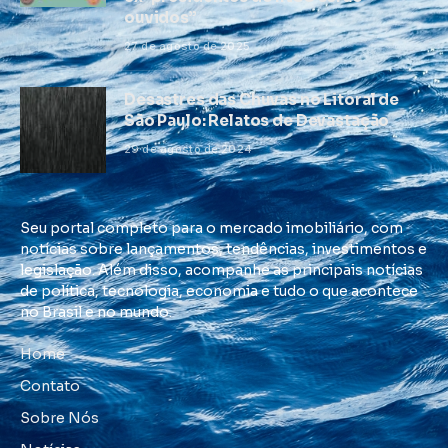
ouvidos”
27 de agosto de 2025
Desastres das Chuvas no Litoral de
São Paulo: Relatos de Devastação
29 de agosto de 2024
Seu portal completo para o mercado imobiliário, com
notícias sobre lançamentos, tendências, investimentos e
legislação. Além disso, acompanhe as principais notícias
de política, tecnologia, economia e tudo o que acontece
no Brasil e no mundo.
Home
Contato
Sobre Nós