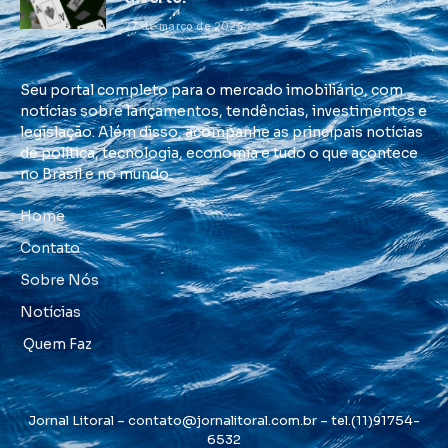
27 de março de 2025
Seu portal completo para o mercado imobiliário, com
notícias sobre lançamentos, tendências, investimentos e
legislação. Além disso, acompanhe as principais notícias
de política, tecnologia, economia e tudo o que acontece
no Brasil e no mundo.
Home
Contato
Sobre Nós
Notícias
Quem Faz
Jornal Litoral –
contato@jornalitoral.com.br
– tel.(11)91754-
6532