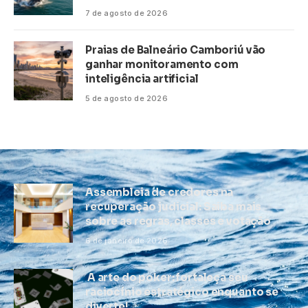
7 de agosto de 2026
Praias de Balneário Camboriú vão
ganhar monitoramento com
inteligência artificial
5 de agosto de 2026
Assembleia de credores na
recuperação judicial: Saiba mais
sobre as regras, classes e votação
6 de janeiro de 2026
A arte do poker: fortaleça seu
raciocínio estratégico enquanto se
diverte!