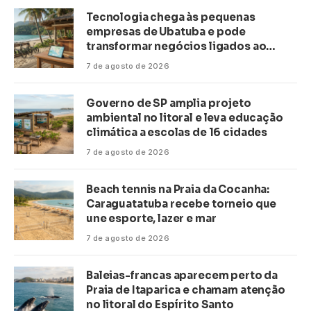
Tecnologia chega às pequenas
empresas de Ubatuba e pode
transformar negócios ligados ao
turismo no litoral
7 de agosto de 2026
Governo de SP amplia projeto
ambiental no litoral e leva educação
climática a escolas de 16 cidades
7 de agosto de 2026
Beach tennis na Praia da Cocanha:
Caraguatatuba recebe torneio que
une esporte, lazer e mar
7 de agosto de 2026
Baleias-francas aparecem perto da
Praia de Itaparica e chamam atenção
no litoral do Espírito Santo